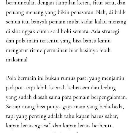
bermunculan dengan tampilan keren, fitur seru, dan
peluang menang yang bikin penasaran. Nah, di balik
semua itu, banyak pemain mulai sadar kalau menang
di slot nggak cuma soal hoki semata. Ada strategi
dan pola main tertentu yang bisa bantu kamu
mengatur ritme permainan biar hasilnya lebih
maksimal.
Pola bermain ini bukan rumus pasti yang menjamin
jackpot, tapi lebih ke arah kebiasaan dan feeling
yang sudah diasah sama para pemain berpengalaman.
Setiap orang bisa punya gaya main yang beda-beda,
tapi yang penting adalah tahu kapan harus sabar,
kapan harus agresif, dan kapan harus berhenti.