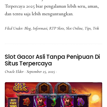
Terpercaya 2025 biar pengalaman lebih seru, aman,
dan tentu saja lebih menguntungkan.
Filed Under:
Blog
,
Informasi
,
RTP Slots
,
Slot Online
,
Tips
,
Trik
Slot Gacor Asli Tanpa Penipuan Di
Situs Terpercaya
Oracle Elder
·
September 25, 2025
·