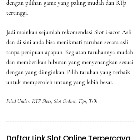
dengan pilihan game yang paling mudah dan RTp
tertinggi.
Jadi mainkan sejumlah rekomendasi Slot Gacor Asli
dan di sini anda bisa menikmati taruhan secara asli
tanpa penipuan apapun. Kegiatan taruhannya mudah
dan memberikan hiburan yang menyenangkan sesuai
dengan yang diinginkan. Pilih taruhan yang terbaik
untuk memperoleh untung yang lebih besar.
Filed Under:
RTP Slots
,
Slot Online
,
Tips
,
Trik
Daftar Link Slot Online Terpercaya