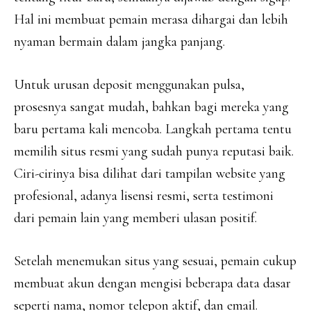
Hal ini membuat pemain merasa dihargai dan lebih
nyaman bermain dalam jangka panjang.
Untuk urusan deposit menggunakan pulsa,
prosesnya sangat mudah, bahkan bagi mereka yang
baru pertama kali mencoba. Langkah pertama tentu
memilih situs resmi yang sudah punya reputasi baik.
Ciri-cirinya bisa dilihat dari tampilan website yang
profesional, adanya lisensi resmi, serta testimoni
dari pemain lain yang memberi ulasan positif.
Setelah menemukan situs yang sesuai, pemain cukup
membuat akun dengan mengisi beberapa data dasar
seperti nama, nomor telepon aktif, dan email.