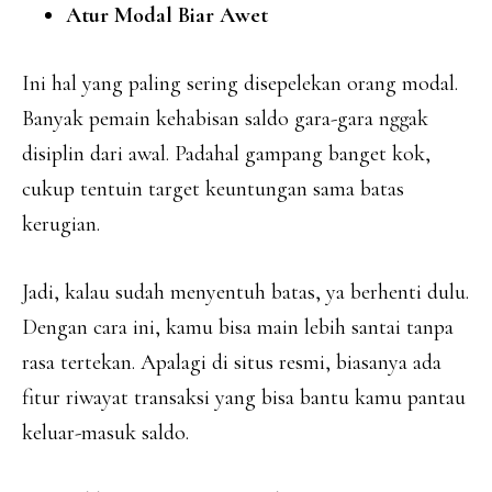
Atur Modal Biar Awet
Ini hal yang paling sering disepelekan orang modal.
Banyak pemain kehabisan saldo gara-gara nggak
disiplin dari awal. Padahal gampang banget kok,
cukup tentuin target keuntungan sama batas
kerugian.
Jadi, kalau sudah menyentuh batas, ya berhenti dulu.
Dengan cara ini, kamu bisa main lebih santai tanpa
rasa tertekan. Apalagi di situs resmi, biasanya ada
fitur riwayat transaksi yang bisa bantu kamu pantau
keluar-masuk saldo.