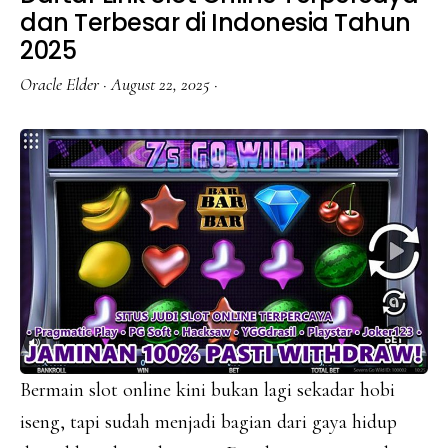
dan Terbesar di Indonesia Tahun
2025
Oracle Elder
·
August 22, 2025
·
Bermain slot online kini bukan lagi sekadar hobi
iseng, tapi sudah menjadi bagian dari gaya hidup