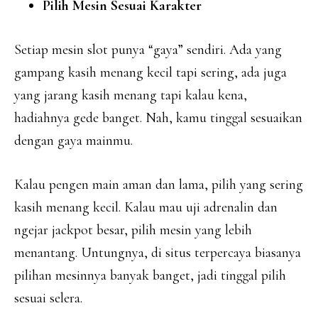
Pilih Mesin Sesuai Karakter
Setiap mesin slot punya “gaya” sendiri. Ada yang
gampang kasih menang kecil tapi sering, ada juga
yang jarang kasih menang tapi kalau kena,
hadiahnya gede banget. Nah, kamu tinggal sesuaikan
dengan gaya mainmu.
Kalau pengen main aman dan lama, pilih yang sering
kasih menang kecil. Kalau mau uji adrenalin dan
ngejar jackpot besar, pilih mesin yang lebih
menantang. Untungnya, di situs terpercaya biasanya
pilihan mesinnya banyak banget, jadi tinggal pilih
sesuai selera.