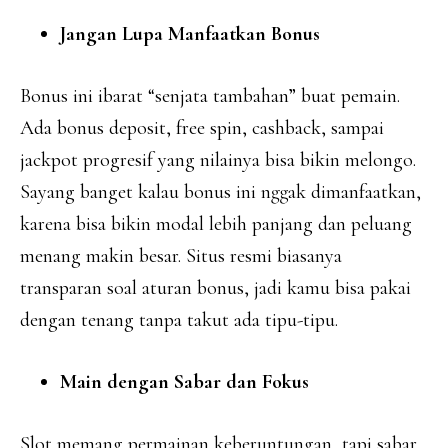
Jangan Lupa Manfaatkan Bonus
Bonus ini ibarat “senjata tambahan” buat pemain.
Ada bonus deposit, free spin, cashback, sampai
jackpot progresif yang nilainya bisa bikin melongo.
Sayang banget kalau bonus ini nggak dimanfaatkan,
karena bisa bikin modal lebih panjang dan peluang
menang makin besar. Situs resmi biasanya
transparan soal aturan bonus, jadi kamu bisa pakai
dengan tenang tanpa takut ada tipu-tipu.
Main dengan Sabar dan Fokus
Slot memang permainan keberuntungan, tapi sabar