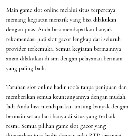
Main game slot online melalui situs terpercaya
memang kegiatan menarik yang bisa dilakukan
dengan puas. Anda bisa mendapatkan banyak
rekomendasi judi slot gacor lengkap dari seluruh
provider terkemuka. Semua kegiatan bermainnya
aman dilakukan di sini dengan pelayanan bermain
yang paling baik.
Taruhan slot online hadir 100% tanpa penipuan dan
memberikan semua keuntungannya dengan mudah.
Jadi Anda bisa mendapatkan untung banyak dengan
bermain setiap hari hanya di situs yang terbaik
resmi. Semua pilihan game slot gacor yang
ditawarkan juga hadir dengan nilai RTP tertinggi.