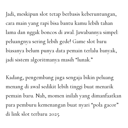
Jadi, meskipun slot tetap berbasis keberuntungan,
cara main yang rapi bisa bantu kamu lebih tahan
lama dan nggak boncos di awal.
Jawabannya simpel:
peluangnya sering lebih gede! Game slot baru
biasanya belum punya data pemain terlalu banyak,
jadi sistem algoritmanya masih “lunak.”
Kadang, pengembang juga sengaja bikin peluang
menang di awal sedikit lebih tinggi buat menarik
pemain baru. Nah, momen inilah yang dimanfaatkan
para pemburu kemenangan buat nyari “pola gacor”
di link slot terbaru 2025.