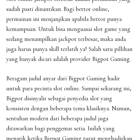
sudah pasti dinantikan. Bagi bettor online,
permainan ini menjanjikan apabila bettor punya
kemampuan. Untuk bisa menguasai slot game yang
sedang menampilkan jackpot terbesar, maka anda
juga harus punya skill terlatih ya! Salah satu pillihan
yang banyak dicari adalah provider Bigpot Gaming.
Beragam judul anyar dari Bigpot Gaming hadir
untuk para pecinta slot online. Sampai sekarang ini,
Bigpot disinyalir sebagai penyedia slot yang
konsisten dengan beberapa tema klasiknya. Namun,
sentuhan modern dari beberapa judul juga
ditawarkan bagi penggemar setia. Inilah yang
menarik ketika Bigpot Gaming turut menghadirkan