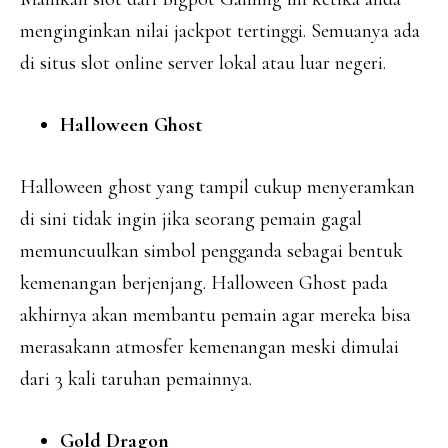
menginginkan nilai jackpot tertinggi. Semuanya ada
di situs slot online server lokal atau luar negeri.
Halloween Ghost
Halloween ghost yang tampil cukup menyeramkan
di sini tidak ingin jika seorang pemain gagal
memuncuulkan simbol pengganda sebagai bentuk
kemenangan berjenjang. Halloween Ghost pada
akhirnya akan membantu pemain agar mereka bisa
merasakann atmosfer kemenangan meski dimulai
dari 3 kali taruhan pemainnya.
Gold Dragon