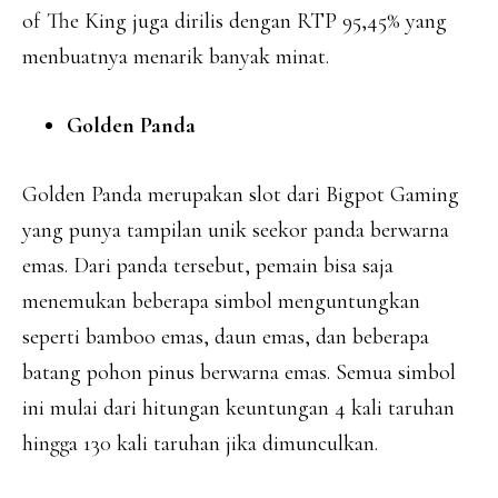
of The King juga dirilis dengan RTP 95,45% yang
menbuatnya menarik banyak minat.
Golden Panda
Golden Panda merupakan slot dari Bigpot Gaming
yang punya tampilan unik seekor panda berwarna
emas. Dari panda tersebut, pemain bisa saja
menemukan beberapa simbol menguntungkan
seperti bamboo emas, daun emas, dan beberapa
batang pohon pinus berwarna emas. Semua simbol
ini mulai dari hitungan keuntungan 4 kali taruhan
hingga 130 kali taruhan jika dimunculkan.