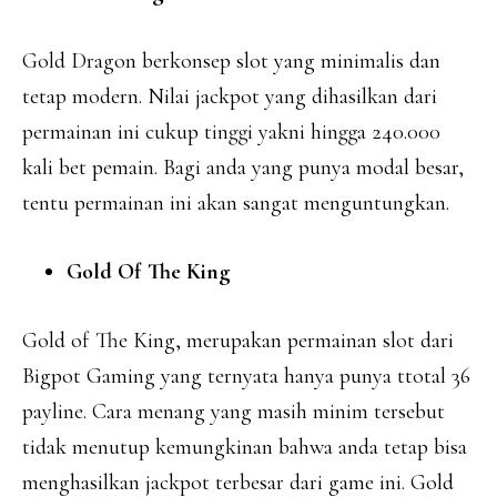
Gold Dragon berkonsep slot yang minimalis dan
tetap modern. Nilai jackpot yang dihasilkan dari
permainan ini cukup tinggi yakni hingga 240.000
kali bet pemain. Bagi anda yang punya modal besar,
tentu permainan ini akan sangat menguntungkan.
Gold Of The King
Gold of The King, merupakan permainan slot dari
Bigpot Gaming yang ternyata hanya punya ttotal 36
payline. Cara menang yang masih minim tersebut
tidak menutup kemungkinan bahwa anda tetap bisa
menghasilkan jackpot terbesar dari game ini. Gold