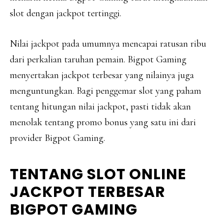
slot dengan jackpot tertinggi.
Nilai jackpot pada umumnya mencapai ratusan ribu
dari perkalian taruhan pemain. Bigpot Gaming
menyertakan jackpot terbesar yang nilainya juga
menguntungkan. Bagi penggemar slot yang paham
tentang hitungan nilai jackpot, pasti tidak akan
menolak tentang promo bonus yang satu ini dari
provider Bigpot Gaming.
TENTANG SLOT ONLINE
JACKPOT TERBESAR
BIGPOT GAMING