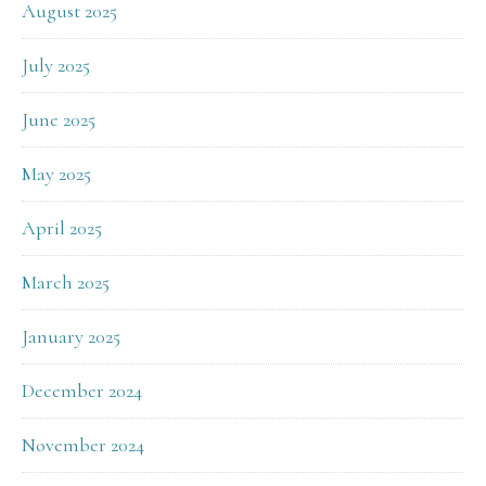
August 2025
July 2025
June 2025
May 2025
April 2025
March 2025
January 2025
December 2024
November 2024