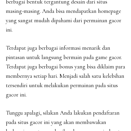
berbagai bentuk tergantung desain dari situs
masing-masing. Anda bisa mendapatkan homepage
yang sangat mudah dipahami dari permainan gacor
ini.
Terdapat juga berbagai informasi menarik dan
pintasan untuk langsung bermain pada game gacor.
Terdapat juga berbagai bonus yang bisa diklaim para
membernya setiap hari. Menjadi salah satu kelebihan
tersendiri untuk melakukan permainan pada situs
gacor ini.
Tunggu apalagi, silakan Anda lakukan pendaftaran
pada situs gacor ini yang akan membawakan