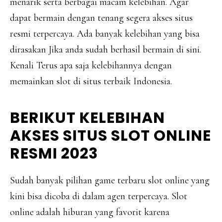
menarik serta berbagai macam kelebihan. Agar
dapat bermain dengan tenang segera akses situs
resmi terpercaya. Ada banyak kelebihan yang bisa
dirasakan Jika anda sudah berhasil bermain di sini.
Kenali Terus apa saja kelebihannya dengan
memainkan slot di situs terbaik Indonesia.
BERIKUT KELEBIHAN
AKSES SITUS SLOT ONLINE
RESMI 2023
Sudah banyak pilihan game terbaru slot online yang
kini bisa dicoba di dalam agen terpercaya. Slot
online adalah hiburan yang favorit karena