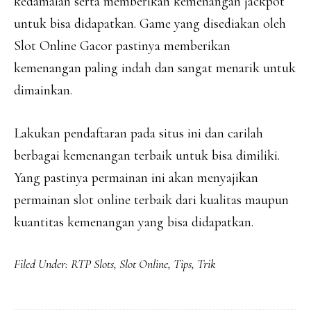
kedamaian serta memberikan kemenangan jackpot
untuk bisa didapatkan. Game yang disediakan oleh
Slot Online Gacor pastinya memberikan
kemenangan paling indah dan sangat menarik untuk
dimainkan.
Lakukan pendaftaran pada situs ini dan carilah
berbagai kemenangan terbaik untuk bisa dimiliki.
Yang pastinya permainan ini akan menyajikan
permainan slot online terbaik dari kualitas maupun
kuantitas kemenangan yang bisa didapatkan.
Filed Under:
RTP Slots
,
Slot Online
,
Tips
,
Trik