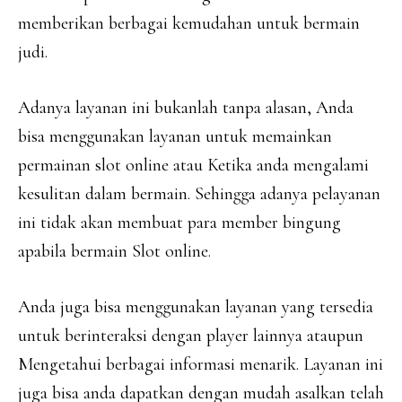
memberikan berbagai kemudahan untuk bermain
judi.
Adanya layanan ini bukanlah tanpa alasan, Anda
bisa menggunakan layanan untuk memainkan
permainan slot online atau Ketika anda mengalami
kesulitan dalam bermain. Sehingga adanya pelayanan
ini tidak akan membuat para member bingung
apabila bermain Slot online.
Anda juga bisa menggunakan layanan yang tersedia
untuk berinteraksi dengan player lainnya ataupun
Mengetahui berbagai informasi menarik. Layanan ini
juga bisa anda dapatkan dengan mudah asalkan telah