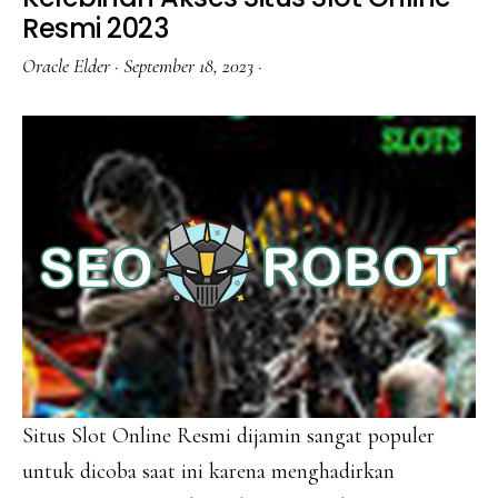
Resmi 2023
Oracle Elder
·
September 18, 2023
·
Situs Slot Online Resmi dijamin sangat populer
untuk dicoba saat ini karena menghadirkan