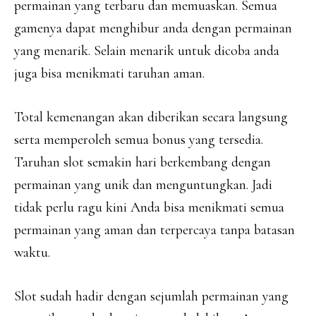
permainan yang terbaru dan memuaskan. Semua
gamenya dapat menghibur anda dengan permainan
yang menarik. Selain menarik untuk dicoba anda
juga bisa menikmati taruhan aman.
Total kemenangan akan diberikan secara langsung
serta memperoleh semua bonus yang tersedia.
Taruhan slot semakin hari berkembang dengan
permainan yang unik dan menguntungkan. Jadi
tidak perlu ragu kini Anda bisa menikmati semua
permainan yang aman dan terpercaya tanpa batasan
waktu.
Slot sudah hadir dengan sejumlah permainan yang