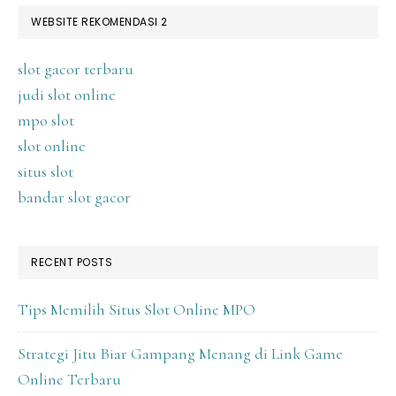
WEBSITE REKOMENDASI 2
slot gacor terbaru
judi slot online
mpo slot
slot online
situs slot
bandar slot gacor
RECENT POSTS
Tips Memilih Situs Slot Online MPO
Strategi Jitu Biar Gampang Menang di Link Game
Online Terbaru