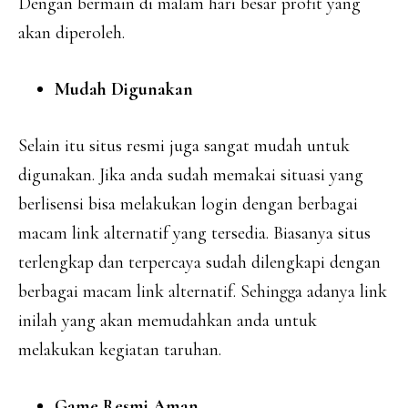
Dengan bermain di malam hari besar profit yang
akan diperoleh.
Mudah Digunakan
Selain itu situs resmi juga sangat mudah untuk
digunakan. Jika anda sudah memakai situasi yang
berlisensi bisa melakukan login dengan berbagai
macam link alternatif yang tersedia. Biasanya situs
terlengkap dan terpercaya sudah dilengkapi dengan
berbagai macam link alternatif. Sehingga adanya link
inilah yang akan memudahkan anda untuk
melakukan kegiatan taruhan.
Game Resmi Aman